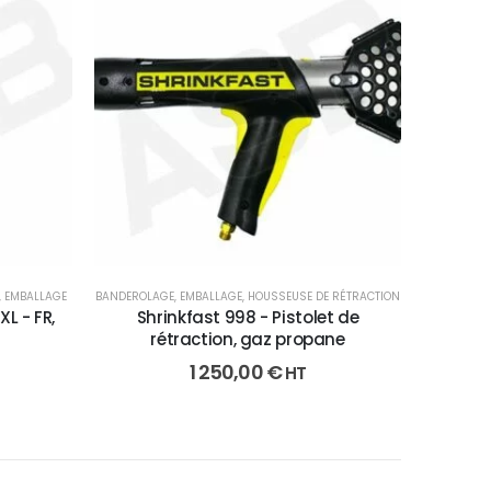
,
EMBALLAGE
BANDEROLAGE
,
EMBALLAGE
,
HOUSSEUSE DE RÉTRACTION
L - FR,
Shrinkfast 998 - Pistolet de
rétraction, gaz propane
1 250,00
€
HT