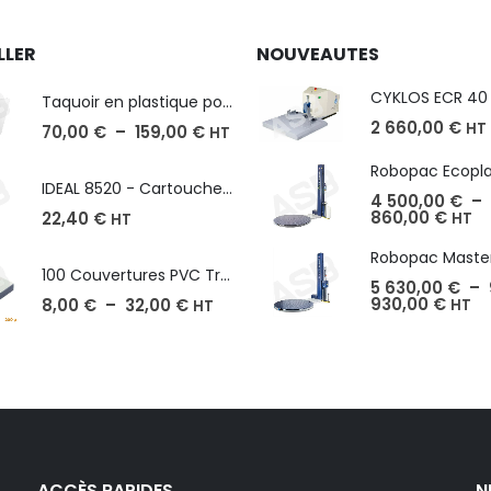
LLER
NOUVEAUTES
Taquoir en plastique pour Massicot
2 660,00
€
HT
70,00
€
–
159,00
€
HT
IDEAL 8520 - Cartouche de 2000 agrafes
4 500,00
€
–
860,00
€
22,40
€
HT
HT
100 Couvertures PVC Transparent, Format A3-A4-A5
5 630,00
€
–
930,00
€
8,00
€
–
32,00
€
HT
HT
ACCÈS RAPIDES
N