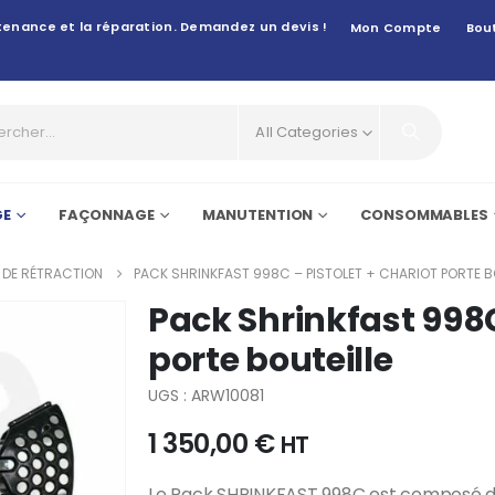
intenance et la réparation. Demandez un devis !
Mon Compte
Bou
All Categories
GE
FAÇONNAGE
MANUTENTION
CONSOMMABLES
 DE RÉTRACTION
PACK SHRINKFAST 998C – PISTOLET + CHARIOT PORTE B
Pack Shrinkfast 998C
porte bouteille
UGS : ARW10081
1 350,00
€
HT
Le Pack SHRINKFAST 998C est composé du 