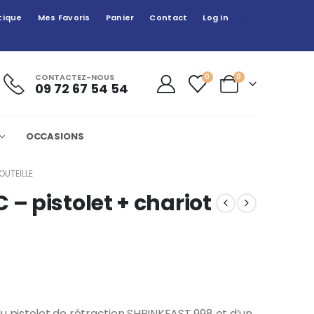
tique
Mes Favoris
Panier
Contact
Log In
CONTACTEZ-NOUS
0
0
09 72 67 54 54
OCCASIONS
OUTEILLE
 – pistolet + chariot
pistolet de rétraction SHRINKFAST 998 et d’un