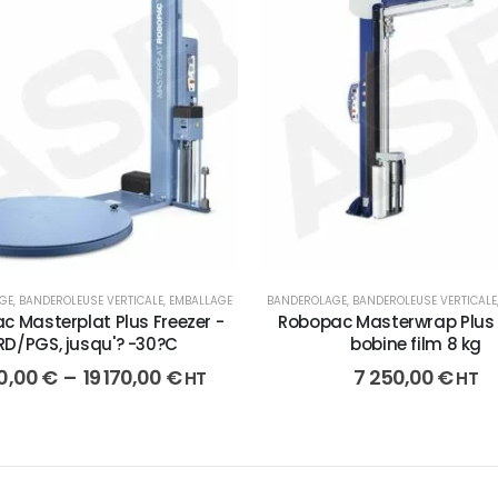
GE
,
BANDEROLEUSE VERTICALE
,
EMBALLAGE
BANDEROLAGE
,
BANDEROLEUSE VERTICALE
c Masterplat Plus Freezer -
Robopac Masterwrap Plus X
RD/PGS, jusqu'? -30?C
bobine film 8 kg
10,00
€
–
19 170,00
€
7 250,00
€
HT
HT