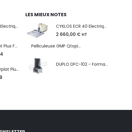
LES MIEUX NOTES
CYKLOS ECR 40 Electrique - Format A3, plusieurs unités coupe
CYKLOS ECR 40 Electrique - Format A3, plusieurs unités coupe
2 660,00
€
HT
Robopac Ecoplat Plus FR/FRD, frein à tension mécanique
Pelliculeuse GMP Qtopic 380 d'occasion
4
DUPLO DFC-102 - Format max. SRA3 - épaisseur de 50 à 130g/m
Robopac Masterplat Plus - FRD/PGS, ?conomie et performance
9
EWSLETTER