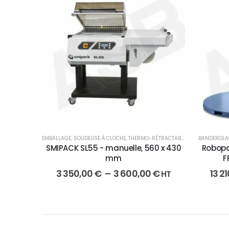
EMBALLAGE
,
SOUDEUSE À CLOCHE
,
THERMO-RÉTRACTABLE
BANDEROLA
SMIPACK SL55 - manuelle, 560 x 430
Robopa
mm
F
3 350,00
€
–
3 600,00
€
13 2
HT