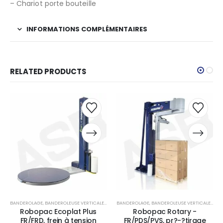
– Chariot porte bouteille
INFORMATIONS COMPLÉMENTAIRES
RELATED PRODUCTS
BANDEROLAGE
,
BANDEROLEUSE VERTICALE
,
EMBALLAGE
BANDEROLAGE
,
BANDEROLEUSE VERTICALE
,
EMB
Robopac Ecoplat Plus
Robopac Rotary -
FR/FRD, frein à tension
FR/PDS/PVS, pr?-?tirage