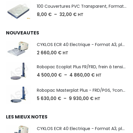
100 Couvertures PVC Transparent, Format A3-A4-A5
8,00
€
–
32,00
€
HT
NOUVEAUTES
CYKLOS ECR 40 Electrique - Format A3, plusieurs unités coupe
2 660,00
€
HT
Robopac Ecoplat Plus FR/FRD, frein à tension mécanique
4 500,00
€
–
4 860,00
€
HT
Robopac Masterplat Plus - FRD/PGS, ?conomie et performance
5 630,00
€
–
9 930,00
€
HT
LES MIEUX NOTES
CYKLOS ECR 40 Electrique - Format A3, plusieurs unités coupe