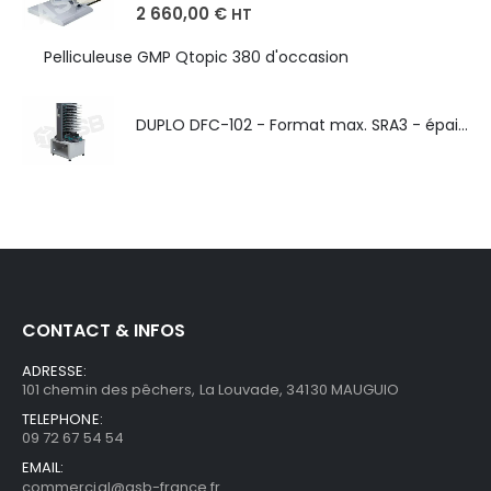
2 660,00
€
HT
Pelliculeuse GMP Qtopic 380 d'occasion
DUPLO DFC-102 - Format max. SRA3 - épaisseur de 50 à 130g/m
CONTACT & INFOS
ADRESSE:
101 chemin des pêchers, La Louvade, 34130 MAUGUIO
TELEPHONE:
09 72 67 54 54
EMAIL:
commercial@asb-france.fr