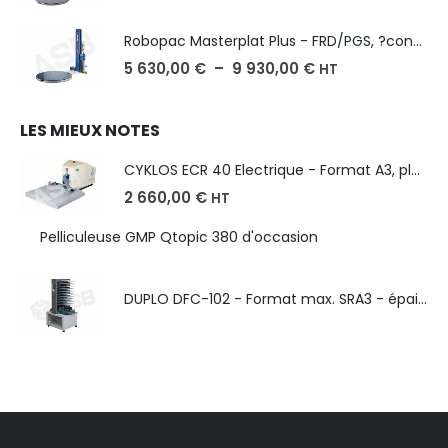
Robopac Masterplat Plus - FRD/PGS, ?conomie et performance
5 630,00
€
–
9 930,00
€
HT
LES MIEUX NOTES
CYKLOS ECR 40 Electrique - Format A3, plusieurs unités coupe
2 660,00
€
HT
Pelliculeuse GMP Qtopic 380 d'occasion
DUPLO DFC-102 - Format max. SRA3 - épaisseur de 50 à 130g/m