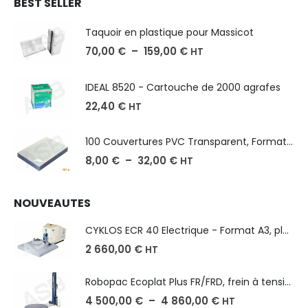
BEST SELLER
Taquoir en plastique pour Massicot
70,00
€
–
159,00
€
HT
IDEAL 8520 - Cartouche de 2000 agrafes
22,40
€
HT
100 Couvertures PVC Transparent, Format A3-A4-A5
8,00
€
–
32,00
€
HT
NOUVEAUTES
CYKLOS ECR 40 Electrique - Format A3, plusieurs unités coupe
2 660,00
€
HT
Robopac Ecoplat Plus FR/FRD, frein à tension mécanique
4 500,00
€
–
4 860,00
€
HT