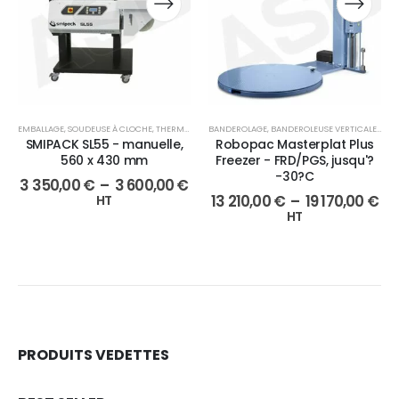
EMBALLAGE
,
SOUDEUSE À CLOCHE
,
THERMO-RÉTRACTABLE
BANDEROLAGE
,
BANDEROLEUSE VERTICALE
,
EMB
SMIPACK SL55 - manuelle,
Robopac Masterplat Plus
560 x 430 mm
Freezer - FRD/PGS, jusqu'?
-30?C
3 350,00
€
–
3 600,00
€
13 210,00
€
–
19 170,00
€
HT
HT
PRODUITS VEDETTES