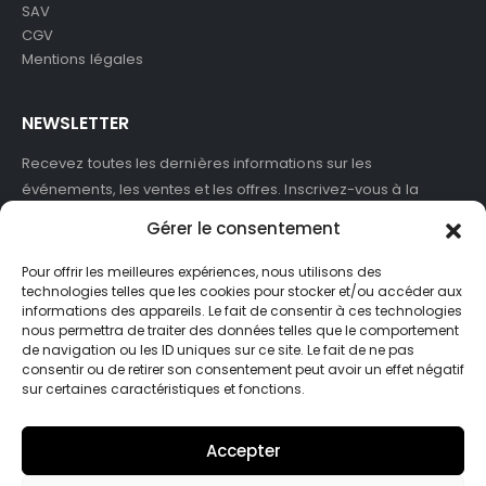
SAV
CGV
Mentions légales
NEWSLETTER
Recevez toutes les dernières informations sur les
événements, les ventes et les offres. Inscrivez-vous à la
newsletter :
Gérer le consentement
Pour offrir les meilleures expériences, nous utilisons des
technologies telles que les cookies pour stocker et/ou accéder aux
informations des appareils. Le fait de consentir à ces technologies
J'accepte de recevoir des newsletters et des informations
nous permettra de traiter des données telles que le comportement
marketing de ASB France.
de navigation ou les ID uniques sur ce site. Le fait de ne pas
consentir ou de retirer son consentement peut avoir un effet négatif
sur certaines caractéristiques et fonctions.
Accepter