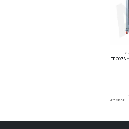
C
TP702S -
Afficher: