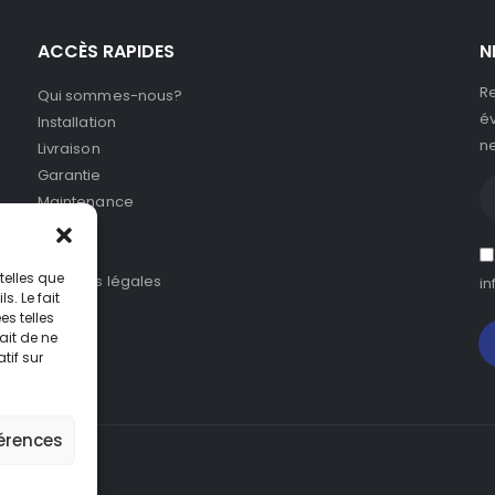
ACCÈS RAPIDES
N
Re
Qui sommes-nous?
év
Installation
ne
Livraison
Garantie
Maintenance
SAV
CGV
telles que
Mentions légales
in
. Le fait
s telles
ait de ne
tif sur
férences