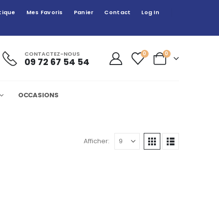
tique
Mes Favoris
Panier
Contact
Log In
CONTACTEZ-NOUS
0
0
09 72 67 54 54
OCCASIONS
Afficher: