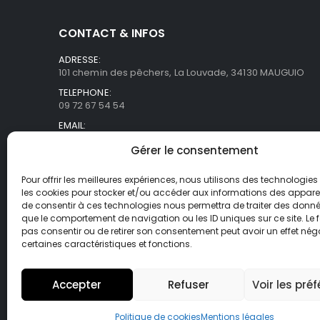
CONTACT & INFOS
ADRESSE:
101 chemin des pêchers, La Louvade, 34130 MAUGUIO
TELEPHONE:
09 72 67 54 54
EMAIL:
commercial@asb-france.fr
Gérer le consentement
HORAIRES
Lun- Ven / 9H00 - 18H00
Pour offrir les meilleures expériences, nous utilisons des technologies 
les cookies pour stocker et/ou accéder aux informations des appareils
de consentir à ces technologies nous permettra de traiter des donnée
que le comportement de navigation ou les ID uniques sur ce site. Le f
pas consentir ou de retirer son consentement peut avoir un effet néga
certaines caractéristiques et fonctions.
Accepter
Refuser
Voir les pré
© Asb-france. 2025. Tout droits réservés
Politique de cookies
Mentions légales