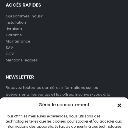
ACCÈS RAPIDES
Qui sommes-nous?
Installation
Livraison
Garantie
Maintenance
SAV
CGV
Mentions légales
NEWSLETTER
Recevez toutes les dernières informations sur les
événements, les ventes et les offres. Inscrivez-vous à la
newsletter :
Gérer le consentement
Pour offrir les meilleures expériences, nous utilisons des
technologies telles que les cookies pour stocker et/ou accéder aux
informations des appareils. Le fait de consentir à ces technologies