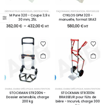
DESTRUCTEUR INDIVIDUEL
,
DESTRUCTION DE DOCUMENTS
FAÇONNAGE
,
FAÇONNAGE
,
PERFORATION
,
PERFOREUSE
HSM Pure 320 - Coupe 3,9 x
CYKLOS GPM 320 -
30 mm, 25L
manuelle, format SRA3
362,00
€
–
432,00
€
580,00
€
HT
HT
DIABLE
,
DIABLE SPÉCIFIQUE
,
MANUTENTION
DIABLE
,
DIABLE SPÉCIFIQUE
,
MANUTENTION
STOCKMAN STR200N -
STOCKMAN STR300N
Dossier extensible, charge
BRASSEUR pour fûts de
200 kg
bière - Incurvé, charge 300