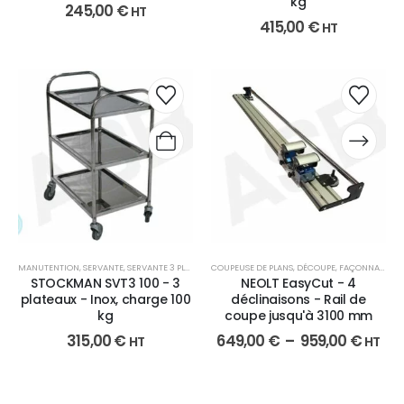
kg
245,00
€
HT
415,00
€
HT
MANUTENTION
,
SERVANTE
,
SERVANTE 3 PLATEAUX
COUPEUSE DE PLANS
,
DÉCOUPE
,
FAÇONNAGE
STOCKMAN SVT3 100 - 3
NEOLT EasyCut - 4
plateaux - Inox, charge 100
déclinaisons - Rail de
kg
coupe jusqu'à 3100 mm
315,00
€
649,00
€
–
959,00
€
HT
HT