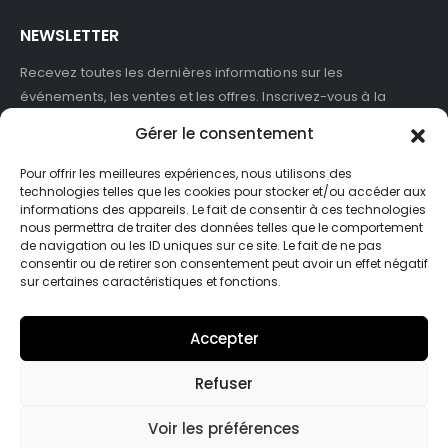
NEWSLETTER
Recevez toutes les dernières informations sur les
événements, les ventes et les offres. Inscrivez-vous à la
newsletter :
Gérer le consentement
Pour offrir les meilleures expériences, nous utilisons des
technologies telles que les cookies pour stocker et/ou accéder aux
informations des appareils. Le fait de consentir à ces technologies
J'accepte de recevoir des newsletters et des informations
nous permettra de traiter des données telles que le comportement
marketing de ASB France.
de navigation ou les ID uniques sur ce site. Le fait de ne pas
consentir ou de retirer son consentement peut avoir un effet négatif
sur certaines caractéristiques et fonctions.
Accepter
Refuser
© Asb-france. 2025. Tout droits réservés
Voir les préférences