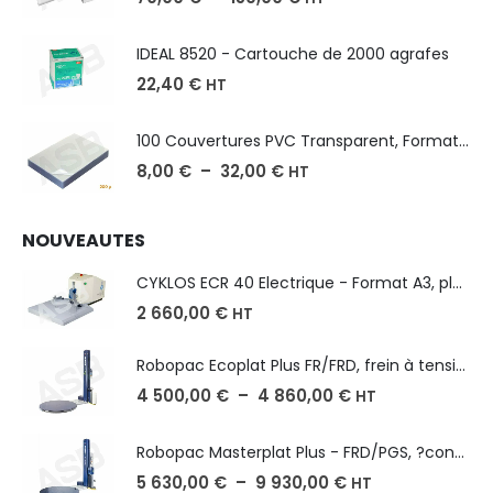
IDEAL 8520 - Cartouche de 2000 agrafes
22,40
€
HT
100 Couvertures PVC Transparent, Format A3-A4-A5
8,00
€
–
32,00
€
HT
NOUVEAUTES
CYKLOS ECR 40 Electrique - Format A3, plusieurs unités coupe
2 660,00
€
HT
Robopac Ecoplat Plus FR/FRD, frein à tension mécanique
4 500,00
€
–
4 860,00
€
HT
Robopac Masterplat Plus - FRD/PGS, ?conomie et performance
5 630,00
€
–
9 930,00
€
HT