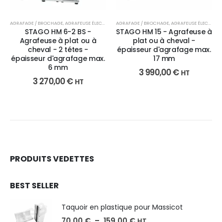
AGRAFAGE / BROCHAGE
,
AGRAFEUSE ÉLECTRIQUE
AGRAFAGE / BROCHAGE
,
FAÇONNAGE
,
AGRAFEUSE ÉLECTRIQUE
STAGO HM 6-2 BS -
STAGO HM 15 - Agrafeuse à
Agrafeuse à plat ou à
plat ou à cheval -
cheval - 2 tétes -
épaisseur d'agrafage max.
épaisseur d'agrafage max.
17 mm
6 mm
3 990,00
€
HT
3 270,00
€
HT
PRODUITS VEDETTES
BEST SELLER
Taquoir en plastique pour Massicot
70,00
€
–
159,00
€
HT