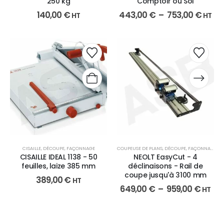
250 kg
Comptoir ou Sol
140,00
€
443,00
€
–
753,00
€
HT
HT
CISAILLE
,
DÉCOUPE
,
FAÇONNAGE
COUPEUSE DE PLANS
,
DÉCOUPE
,
FAÇONNAGE
CISAILLE IDEAL 1138 - 50
NEOLT EasyCut - 4
feuilles, laize 385 mm
déclinaisons - Rail de
coupe jusqu'à 3100 mm
389,00
€
HT
649,00
€
–
959,00
€
HT