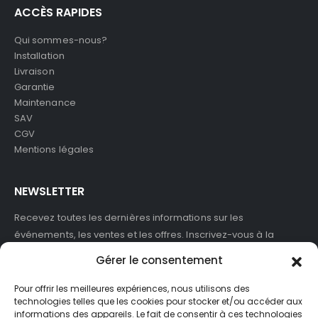
ACCÈS RAPIDES
Qui sommes-nous?
Installation
Livraison
Garantie
Maintenance
SAV
CGV
Mentions légales
NEWSLETTER
Recevez toutes les dernières informations sur les
événements, les ventes et les offres. Inscrivez-vous à la
newsletter :
Gérer le consentement
Pour offrir les meilleures expériences, nous utilisons des
technologies telles que les cookies pour stocker et/ou accéder aux
informations des appareils. Le fait de consentir à ces technologies