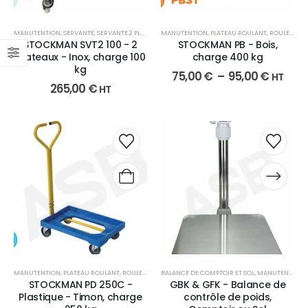
MANUTENTION
,
SERVANTE
,
SERVANTE 2 PLATEAUX
MANUTENTION
,
PLATEAU ROULANT
,
ROULEUR EN BOIS
STOCKMAN SVT2 100 - 2
STOCKMAN PB - Bois,
plateaux - Inox, charge 100
charge 400 kg
kg
75,00
€
–
95,00
€
HT
265,00
€
HT
MANUTENTION
,
PLATEAU ROULANT
,
ROULEUR EN CLAIRE VOIE
BALANCE DE COMPTOIR ET SOL
,
MANUTENTION
,
STOCKMAN PD 250C -
GBK & GFK - Balance de
Plastique - Timon, charge
contrôle de poids,