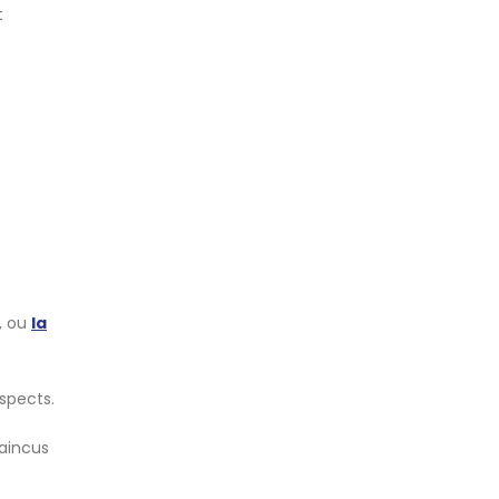
t
, ou
la
spects.
vaincus