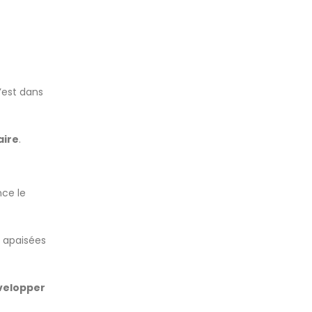
’est dans
aire
.
ce le
 apaisées
évelopper