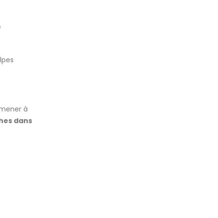
e
lpes
 mener à
hes dans