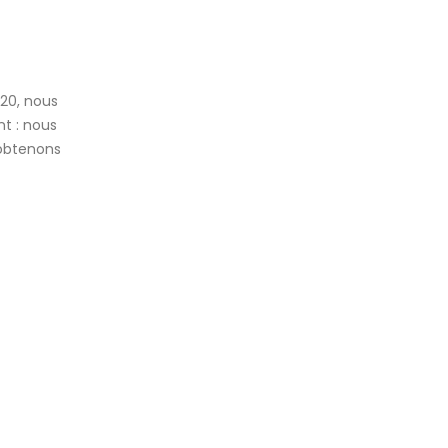
020, nous
t : nous
 obtenons