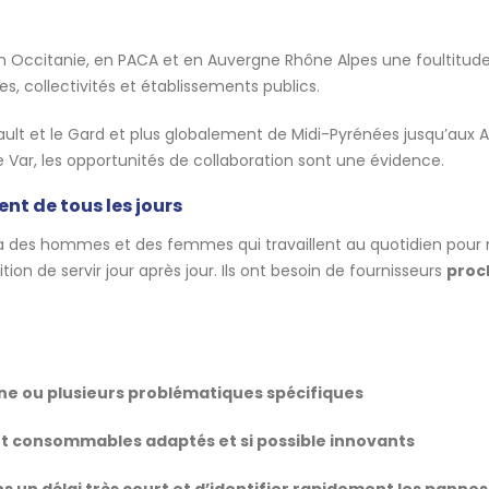
on Occitanie, en PACA et en Auvergne Rhône Alpes une foultitud
, collectivités et établissements publics.
ault et le Gard et plus globalement de Midi-Pyrénées jusqu’aux A
 Var, les opportunités de collaboration sont une évidence.
nt de tous les jours
 y a des hommes et des femmes qui travaillent au quotidien pour
ion de servir jour après jour. Ils ont besoin de fournisseurs
proc
ne ou plusieurs problématiques spécifiques
t consommables adaptés et si possible innovants
s un délai très court et d’identifier rapidement les pannes