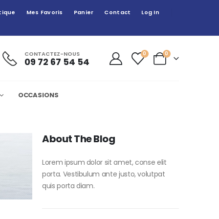
tique
Mes Favoris
Panier
Contact
Log In
CONTACTEZ-NOUS
0
0
09 72 67 54 54
OCCASIONS
About The Blog
Lorem ipsum dolor sit amet, conse elit
porta. Vestibulum ante justo, volutpat
quis porta diam.