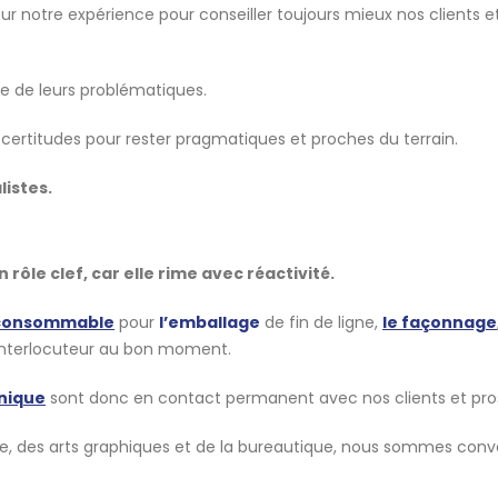
ur notre expérience pour conseiller toujours mieux nos clients e
se de leurs problématiques.
certitudes pour rester pragmatiques et proches du terrain.
listes.
n rôle clef, car elle rime avec réactivité.
consommable
pour
l’emballage
de fin de ligne,
le façonnage
on interlocuteur au bon moment.
nique
sont donc en contact permanent avec nos clients et pro
ge, des arts graphiques et de la bureautique, nous sommes con